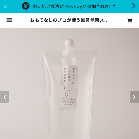
お支払い方法に PayPayが追加されました
おもてなしのプロが使う無臭除菌スプ
レー 1000ml (詰め替えパック) | Ri
soken 公式通販サイト