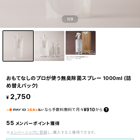
1
/3
おもてなしのプロが使う無臭除菌スプレー 1000ml (詰
め替えパック)
2,750
¥
¥910
なら
手数料無料で
月々
から
55
メンバーポイント獲得
※
メンバーシップに登録
し、購入すると獲得できます。